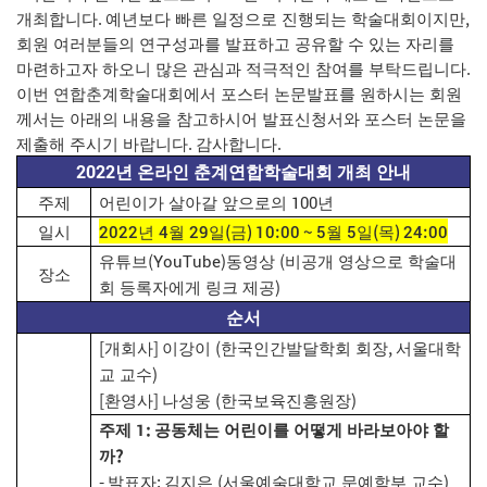
.
,
개최합니다
예년보다 빠른 일정으로 진행되는 학술대회이지만
회원 여러분들의 연구성과를 발표하고 공유할 수 있는 자리를
.
마련하고자 하오니 많은 관심과 적극적인 참여를 부탁드립니다
이번 연합춘계학술대회에서 포스터 논문발표를 원하시는 회원
께서는 아래의 내용을 참고하시어 발표신청서와 포스터 논문을
.
.
제출해 주시기 바랍니다
감사합니다
2022
년 온라인 춘계연합학술대회 개최 안내
100
주제
어린이가 살아갈 앞으로의
년
2022
4
29
(
) 10:00 ~ 5
5
(
) 24:00
일시
년
월
일
금
월
일
목
(YouTube)
(
유튜브
동영상
비공개 영상으로 학술대
장소
)
회 등록자에게 링크 제공
순서
[
]
(
,
개회사
이강이
한국인간발달학회 회장
서울대학
)
교 교수
[
]
(
)
환영사
나성웅
한국보육진흥원장
1:
주제
공동체는 어린이를 어떻게 바라보아야 할
?
까
-
:
(
)
발표자
김지은
서울예술대학교 문예학부 교수