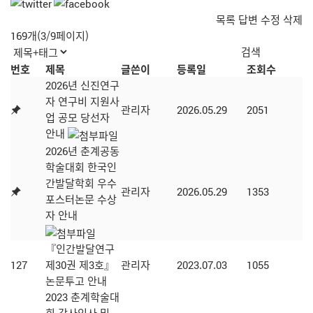
목록
답변
수정
삭제
169개(3/9페이지)
번호
제목
글쓴이
등록일
조회수
2026년 신진연구
자 연구비 지원사
관리자
2026.05.29
2051
업 공모 당선자
안내
2026년 춘계공동
학술대회 한국인
간발달학회 우수
관리자
2026.05.29
1353
포스터논문 수상
자 안내
『인간발달연구
127
제30권 제3호』
관리자
2023.07.03
1055
논문투고 안내
2023 춘계학술대
회 감사인사 및