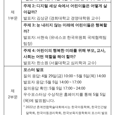
2:
주제
디지털 세상 속에서 어린이들은 어떻게 살
?
제
아갈까
1
:
(
)
부문
발표자
김상균
경희대학교 경영대학원 교수
3:
주제
눈 내리지 않는 미래에 어린이들은 행복할
?
까
:
(
발표자
서현숙
유네스코 한국위원회 국제협력팀
)
팀장
4:
,
,
주제
어린이의 행복한 미래를 위해 부모
교사
?
사회는 어떤 역할을 해야 할까
:
(
)
발표자
한소원
서울대학교 심리학과 교수
포스터 발표
: 4
29
(
) 10:00 ~ 5
5
(
) 14:00
질의 응답
월
일
금
월
일
목
: 5
5
14:00 ~ 17:00
발표자 응답
월
일
: 5
5
17:00 ~ 24:00
질의응답 확인
월
일
제
5
5
우수포스터상 수상작은 홈페이지를 통해
월
일
2
부문
(
)
.
목
에 발표됩니다
* 2022
,
년 춘계연합학술대회에서는 한국아동학회
한국인간발
,
,
달학회
한국아동권리학회
한국보육지원학회의 포스터 발표