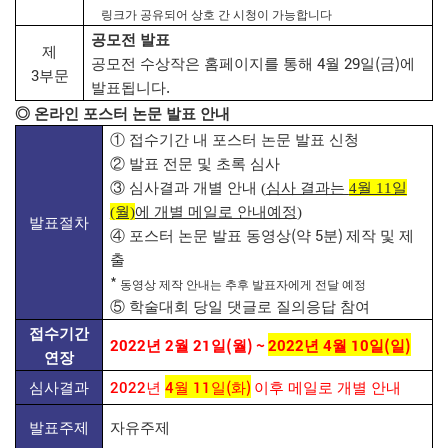
링크가 공유되어 상호 간 시청이 가능합니다
공모전 발표
제
4
29
(
)
공모전 수상작은 홈페이지를 통해
월
일
금
에
3
부문
.
발표됩니다
◎
온라인 포스터 논문 발표 안내
①
접수기간 내 포스터 논문 발표 신청
②
발표 전문 및 초록 심사
③
심사결과 개별 안내 (
심사 결과는
4월 11일
(월)
에 개별 메일로 안내예정
)
발표절차
(
5
)
④
포스터 논문 발표 동영상
약
분
제작 및 제
출
*
동영상 제작 안내는 추후 발표자에게 전달 예정
⑤
학술대회 당일 댓글로 질의응답 참여
접수기간
2022
2
21
(
) ~
2022
4
10
(
)
년
월
일
월
년
월
일
일
연장
2022
4
11
(
)
심사결과
년
월
일
화
이후 메일로 개별 안내
발표주제
자유주제