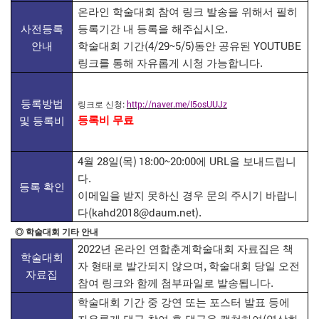
온라인 학술대회 참여 링크 발송을 위해서 필히
.
사전등록
등록기간 내 등록을 해주십시오
(4/29~5/5)
YOUTUBE
안내
학술대회 기간
동안 공유된
.
링크를 통해 자유롭게 시청 가능합니다
등록방법
:
http://naver.me/I5osUUJz
링크로 신청
등록비 무료
및 등록비
4
28
(
) 18:00~20:00
URL
월
일
목
에
을 보내드립니
.
다
등록 확인
이메일을 받지 못하신 경우 문의 주시기 바랍니
(kahd2018@daum.net).
다
◎
학술대회 기타 안내
2022
년 온라인 연합춘계학술대회 자료집은 책
학술대회
,
자 형태로 발간되지 않으며
학술대회 당일 오전
자료집
.
참여 링크와 함께 첨부파일로 발송됩니다
학술대회 기간 중 강연 또는 포스터 발표 등에
(