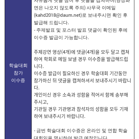
자유롭게 댓글 참여 후 댓글을 캡쳐하여
영상화
)
면은 나오지 않도록 주의
사무국 이메일
(kahd2018@daum.net)
로 보내주시면 확인 후
.
발급해 드립니다
-
주제발표 및 포스터 발표 댓글이 확인된 후에
.
이수증 발급이 가능합니다
주제강연 영상(4개)에 댓글(4개)을 모두 달고 캡쳐
하여 학회로 메일 보낼 경우 이수증을 발급해드립
니다.
학술대회
이수증 발급이 필요하신 경우 학술대회 기간동안
참가
참가하신 뒤 댓글을 캡쳐하셔서 보내주시기 바랍니
이수증
다.
개인이신 경우 소속과 성함을 적어서 함께 송부해
주시고,
기관일 경우 기관명과 참석자의 성함을 모두 기재
하여 보내주시기 바랍니다.
-
금번 학술대회 이수증은 온라인 및 연합 학술
.
대회임을 명시하여 발급 예정입니다