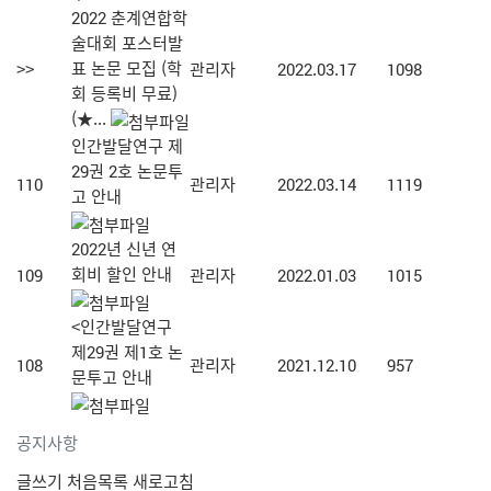
2022 춘계연합학
술대회 포스터발
표 논문 모집 (학
>>
관리자
2022.03.17
1098
회 등록비 무료)
(★...
인간발달연구 제
29권 2호 논문투
110
관리자
2022.03.14
1119
고 안내
2022년 신년 연
회비 할인 안내
109
관리자
2022.01.03
1015
<인간발달연구
제29권 제1호 논
108
관리자
2021.12.10
957
문투고 안내
공지사항
글쓰기
처음목록
새로고침