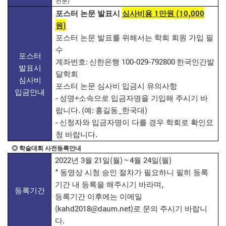
)
전문
1
(10,000
포스터 논문 발표시
심사비용
만원
)
원
포스터 논문 발표를 위해서는 학회 회원 가입 필
수
포스터
:
100-029-792800
계좌번호
신한은행
한국인간발
발표시
달학회
심사비
포스터 논문 심사비 입금시 유의사항
입금안내
-
+
성명
소속으로 입금자명을 기입해 주시기 바
. (
:
_
)
랍니다
예
홍길동
한국대
-
신청자와 입금자명이 다를 경우 학회로 확인요
.
청 바랍니다
◎
학술대회 사전등록안내
2022
3
21
(
) ~ 4
24
(
)
년
월
일
월
월
일
월
*
동영상 시청 승인 절차가 필요하니 필히 등록
,
기간 내 등록을 해주시기 바라며
등록기간
등록기간 이후에는 이메일
(kahd2018@daum.net)
로 문의 주시기 바랍니
.
다