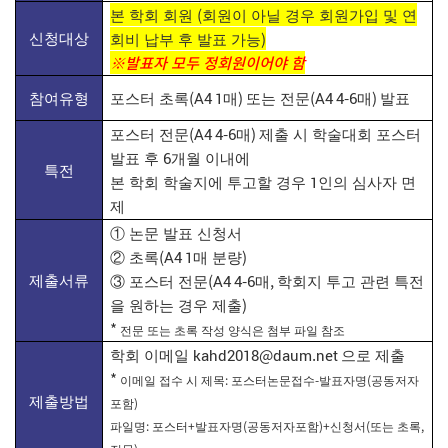
(
본 학회 회원
회원이 아닐 경우 회원가입 및 연
)
신청대상
회비 납부 후 발표 가능
※발표자 모두 정회원이어야 함
(A4 1
)
(A4 4-6
)
참여유형
포스터 초록
매
또는 전문
매
발표
(A4 4-6
)
포스터 전문
매
제출 시 학술대회 포스터
6
발표 후
개월 이내에
특전
1
본 학회 학술지에 투고할 경우
인의 심사자 면
제
①
논문 발표 신청서
(A4 1
)
②
초록
매 분량
(A4 4-6
,
제출서류
③
포스터 전문
매
학회지 투고 관련 특전
)
을 원하는 경우 제출
*
전문 또는 초록 작성 양식은 첨부 파일 참조
kahd2018@daum.net
학회 이메일
으로 제출
*
:
-
(
이메일 접수 시 제목
포스터논문접수
발표자명
공동저자
제출방법
)
포함
:
+
(
)+
(
,
파일명
포스터
발표자명
공동저자포함
신청서
또는 초록