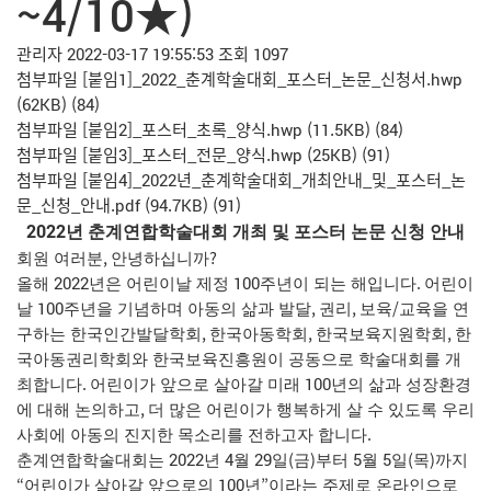
~4/10★)
관리자
2022-03-17 19:55:53
조회 1097
첨부파일
[붙임1]_2022_춘계학술대회_포스터_논문_신청서.hwp
(62KB)
(84)
첨부파일
[붙임2]_포스터_초록_양식.hwp
(11.5KB)
(84)
첨부파일
[붙임3]_포스터_전문_양식.hwp
(25KB)
(91)
첨부파일
[붙임4]_2022년_춘계학술대회_개최안내_및_포스터_논
문_신청_안내.pdf
(94.7KB)
(91)
2022
년 춘계연합학술대회 개최 및 포스터 논문 신청 안내
,
?
회원 여러분
안녕하십니까
2022
100
.
올해
년은 어린이날 제정
주년이 되는 해입니다
어린이
100
,
,
/
날
주년을 기념하며 아동의 삶과 발달
권리
보육
교육을 연
,
,
,
구하는 한국인간발달학회
한국아동학회
한국보육지원학회
한
국아동권리학회와 한국보육진흥원이 공동으로 학술대회를 개
.
100
최합니다
어린이가 앞으로 살아갈 미래
년의 삶과 성장환경
,
에 대해 논의하고
더 많은 어린이가 행복하게 살 수 있도록 우리
.
사회에 아동의 진지한 목소리를 전하고자 합니다
2022
4
29
(
)
5
5
(
)
춘계연합학술대회는
년
월
일
금
부터
월
일
목
까지
“
100
”
어린이가 살아갈 앞으로의
년
이라는 주제로 온라인으로