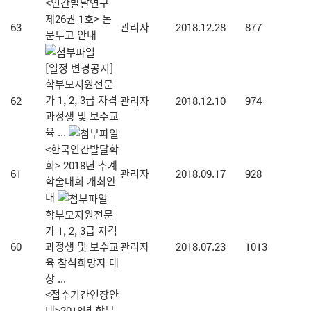
<인간발달연구
제26권 1호> 논
63
관리자
2018.12.28
877
문투고 안내
[일정 변경공지]
학부모지원전문
가 1, 2, 3급 자격
62
관리자
2018.12.10
974
과정생 및 보수교
육 ...
<한국인간발달학
회> 2018년 추계
61
관리자
2018.09.17
928
학술대회 개최안
내
학부모지원전문
가 1, 2, 3급 자격
60
과정생 및 보수교
관리자
2018.07.23
1013
육 참석희망자 대
상 ...
<접수기간연장안
내>2018년 학부