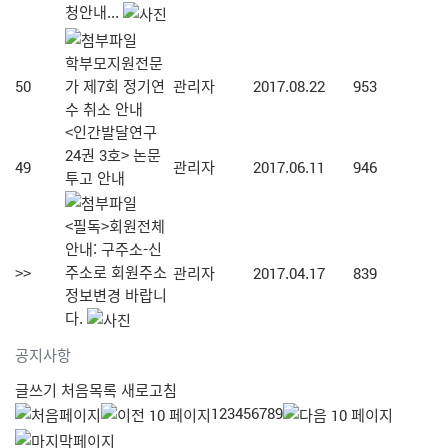
청안내...
학부모지원전문
50
가 제7회 정기연
관리자
2017.08.22
953
수 취소 안내
<인간발달연구
24권 3호> 논문
49
관리자
2017.06.11
946
투고 안내
<필독>회원전체
안내: 구주소-신
주소로 회원주소
>>
관리자
2017.04.17
839
정보변경 바랍니
다.
공지사항
글쓰기
처음목록
새로고침
1
2
3
4
5
6
7
8
9