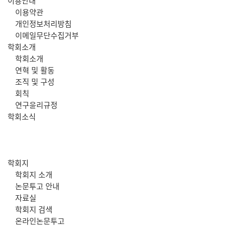
주
이용안내
이용약관
메
개인정보처리방침
이메일무단수집거부
뉴
학회소개
학회소개
연혁 및 활동
조직 및 구성
회칙
연구윤리규정
학회소식
학회지
학회지 소개
논문투고 안내
자료실
학회지 검색
온라인논문투고