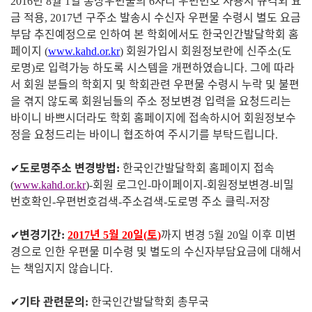
년
월
일 통상우편물의
자리 우편번호 사용시 규격외 요
2016
8
1
6
금 적용
년 구주소 발송시 수신자 우편물 수령시 별도 요금
, 2017
부담 추진예정으로 인하여 본 학회에서도 한국인간발달학회 홈
페이지
회원가입시 회원정보란에 신주소
도
(
www.kahd.or.kr
)
(
로명
로 입력가능 하도록 시스템을 개편하였습니다
그에 따라
)
.
서 회원 분들의 학회지 및 학회관련 우편물 수령시 누락 및 불편
을 겪지 않도록 회원님들의 주소 정보변경 입력을 요청드리는
바이니 바쁘시더라도 학회 홈페이지에 접속하시어 회원정보수
정을 요청드리는 바이니 협조하여 주시기를 부탁드립니다
.
✔
도로명주소 변경방법
한국인간발달학회 홈페이지 접속
:
회원 로그인
마이페이지
회원정보변경
비밀
(
www.kahd.or.kr
)-
-
-
-
번호확인
우편번호검색
주소검색
도로명 주소 클릭
저장
-
-
-
-
✔
변경기간
년
월
일
토
까지 변경
월
일 이후 미변
:
2017
5
20
(
)
5
20
경으로 인한 우편물 미수령 및 별도의 수신자부담요금에 대해서
는 책임지지 않습니다
.
✔
기타 관련문의
한국인간발달학회 총무국
: