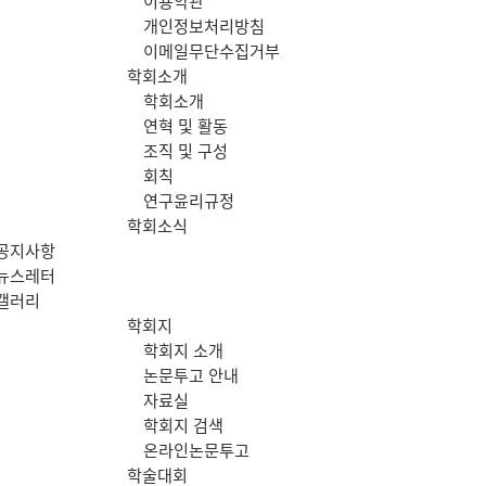
이용약관
메
개인정보처리방침
이메일무단수집거부
뉴
학회소개
학회소개
연혁 및 활동
조직 및 구성
회칙
연구윤리규정
학회소식
공지사항
뉴스레터
갤러리
학회지
학회지 소개
논문투고 안내
자료실
학회지 검색
온라인논문투고
학술대회