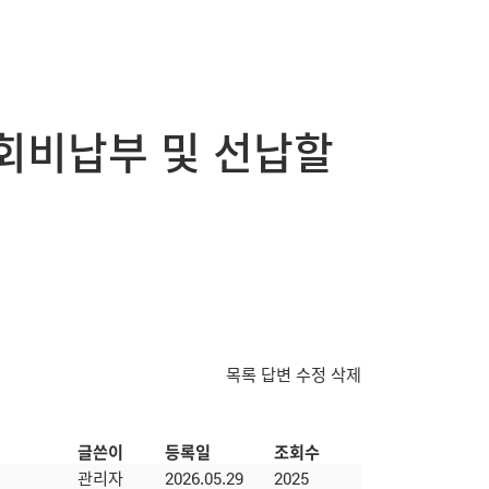
회비납부 및 선납할
목록
답변
수정
삭제
글쓴이
등록일
조회수
관리자
2026.05.29
2025