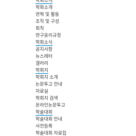
학회소개
연혁 및 활동
조직 및 구성
회칙
연구윤리규정
학회소식
공지사항
뉴스레터
갤러리
학회지
학회지 소개
논문투고 안내
자료실
학회지 검색
온라인논문투고
학술대회
학술대회 안내
사전등록
학술대회 자료집