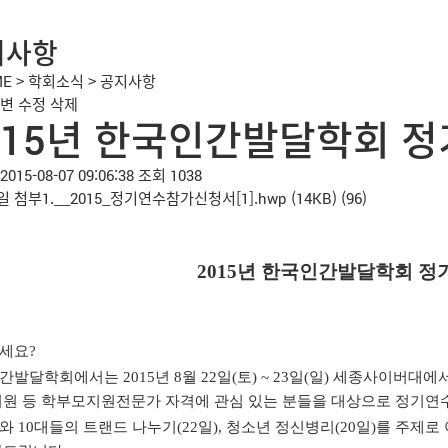
지사항
ME
>
학회소식
>
공지사항
변
수정
삭제
015년 한국인간발달학회 
2015-08-07 09:06:38
조회 1038
일
첨부1.__2015_정기연수참가신청서[1].hwp
(14KB)
(96)
2015년 한국인간발달학회 정
세요?
간발달학회에서는 2015년 8월 22일(토) ~ 23일(일) 세종사이버
회원 등 학부모지원전문가 자격에 관심 있는 분들을 대상으로 정기연
와 10대들의 트랜드 나누기(22일), 청소년 정신병리(20일)를 주제