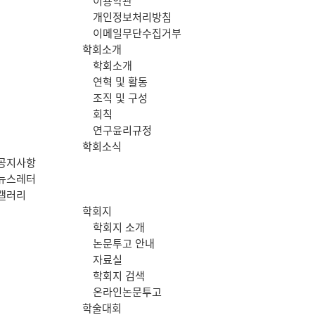
이용약관
메
개인정보처리방침
이메일무단수집거부
뉴
학회소개
학회소개
연혁 및 활동
조직 및 구성
회칙
연구윤리규정
학회소식
공지사항
뉴스레터
갤러리
학회지
학회지 소개
논문투고 안내
자료실
학회지 검색
온라인논문투고
학술대회