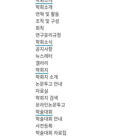
학회소개
연혁 및 활동
조직 및 구성
회칙
연구윤리규정
학회소식
공지사항
뉴스레터
갤러리
학회지
학회지 소개
논문투고 안내
자료실
학회지 검색
온라인논문투고
학술대회
학술대회 안내
사전등록
학술대회 자료집