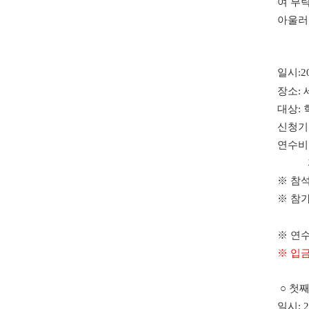
여 부
아울러
일시:20
장소:
대상:
신청기간
연수비:
자격과
※ 참
※ 참가
※ 연수
※ 입금
○ 첫
일시: 2