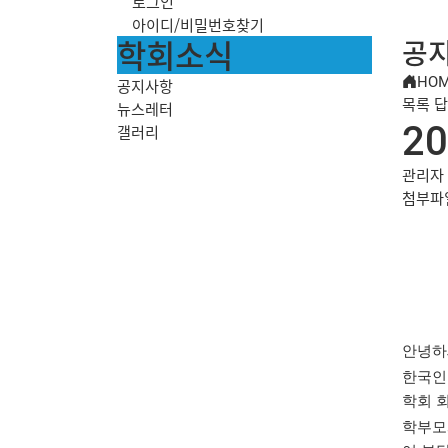
로그인
아이디/비밀번호찾기
학회소식
공
HO
공지사항
목록
답
뉴스레터
2
갤러리
관리자
첨부파
안녕하
한국인
학회 
학부모