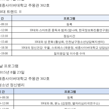
 세종사이버대학교 주몽관 302호
10대 트랜드 Ⅱ
 간
프로그램
~09:10
등록
~12:00
10대와 스마트폰 중독과 범죄 (엄나래, 한국정보화진흥연구원)
~13:10
점심시간
~15:40
10대와 성 문화 (황상희, 인천남구청소년상담복지센터)
~18:30
10대의 정신건강: 우울, 스트레스 (곽윤정, 세종사이버대학교 상담심
~19:00
질의응답 및 이수증 수여
째날 프로그램
015년 8월 23일
 세종사이버대학교 주몽관 302호
 청소년 정신병리
시 간
프로그램
0~09:30
등록
0~12:00
10대와 화, 분노 (김영한, 별자리심리극연구소)