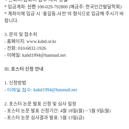
입금계좌
신한
예금주
한국인간발달학회
*
:
100-029-792800
(
:
)
계좌이체 입금 시
홍길동
사전
의 형식으로 입금해 주시기 바
*
‘
-
’
랍니다
.
문의 및 접수처
3.
홈페이지
-
: www.kahd.or.kr
전화
-
: 010-6832-1926
이메일
-
: kahd1994@hanmail.net
포스터 신청 안내
III.
신청방법
1.
-
이메일 접수:
kahd1994@hanmail.net
포스터 논문 발표 신청 및 심사 일정
2.
포스터 논문 발표 신청기간
월
일
월
월
일
월
-
: 4
18
(
) ~ 5
9
(
)
포스터 논문 심사결과 발표
월
일
금
-
: 5
13
(
)