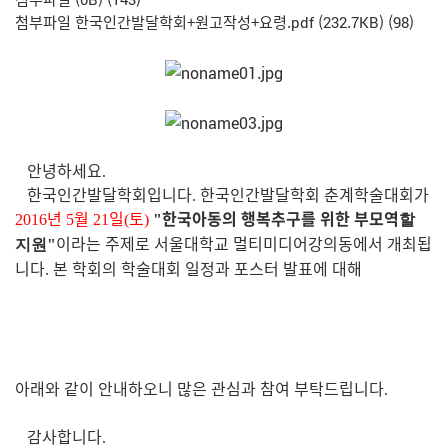
첨부파일
한국인간발달학회+원고작성+요령.pdf
(232.7KB)
(98)
안녕하세요
.
한국인간발달학회입니다
한국인간발달학회 춘계학술대회가
.
년
월
일
토
한국아동의 행복추구를 위한 부모역
2016
5
21
(
)
"
할
이라는 주제로 서울대학교 멀티미디어강의동에서 개최됩
지원
"
니다
본 학회의 학술대회 일정과 포스터 발표에 대해
.
아래와 같이 안내하오니 많은 관심과 참여 부탁드립니다
.
감사합니다
.