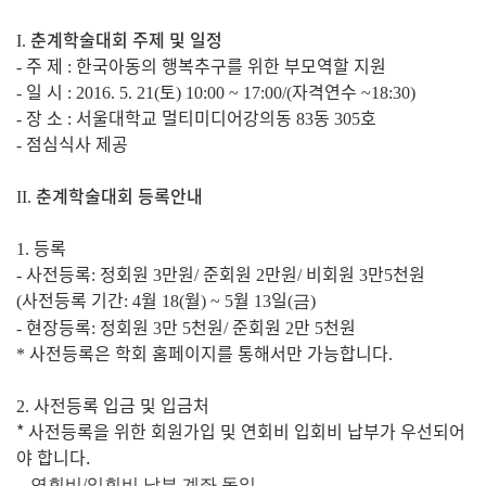
춘계학술대회 주제 및 일정
I.
주 제
한국아동의 행복추구를 위한 부모역할 지원
-
:
일 시
토
자격연수
-
: 2016. 5. 21(
) 10:00 ~ 17:00/(
~18:30)
장 소
서울대학교 멀티미디어강의동
동
호
-
:
83
305
점심식사 제공
-
춘계학술대회 등록안내
II.
등록
1.
사전등록
정회원
만원
준회원
만원
비회원
만
천원
-
:
3
/
2
/
3
5
사전등록 기간
월
월
월
일
(
: 4
18(
) ~ 5
13
(금
)
현장등록
정회원
만
천원
준회원
만
천원
-
:
3
5
/
2
5
사전등록은 학회 홈페이지를 통해서만 가능합니다
*
.
사전등록 입금 및 입금처
2.
* 사전등록을 위한 회원가입 및 연회비 입회비 납부가 우선되어
야 합니다.
- 연회비/입회비 납부 계좌 동일