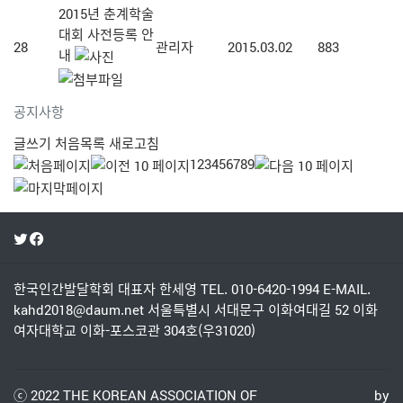
2015년 춘계학술
대회 사전등록 안
28
관리자
2015.03.02
883
내
공지사항
글쓰기
처음목록
새로고침
1
2
3
4
5
6
7
8
9
한국인간발달학회
대표자 한세영
TEL. 010-6420-1994
E-MAIL.
kahd2018@daum.net
서울특별시 서대문구 이화여대길 52 이화
여자대학교 이화-포스코관 304호(우31020)
ⓒ 2022
THE KOREAN ASSOCIATION OF
by