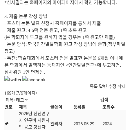
심사결과는 홈페이지의 마이페이지에서 확인 가능합니다
*
.
제출 논문 작성 방법
3.
포스터 논문 발표 신청시 홈페이지를 통해서 제출
-
제출 원고
쪽 전문 원고
쪽 초록 원고
-
: 4-6
, 1
본 학회지에 투고를 원하지 않을 경우는
쪽 원고만 제출
(
1
)
논문 양식
한국인간발달학회 원고 작성 방법에 준함
첨부파일
-
:
(
참고
)
특전
학술대회에서 포스터 전문 발표한 논문을
개월 이내에
-
:
6
본 학회에서 발행하는 등재지인
인간발달연구
에 투고하면
<
>
,
심사위원
인 면제됨
1
.
목록
답변
수정
삭제
169개(7/9페이지)
번호
제목
글쓴이
등록일
조회수
2026년 신진연구
자 연구비 지원사
관리자
2026.05.29
2034
업 공모 당선자