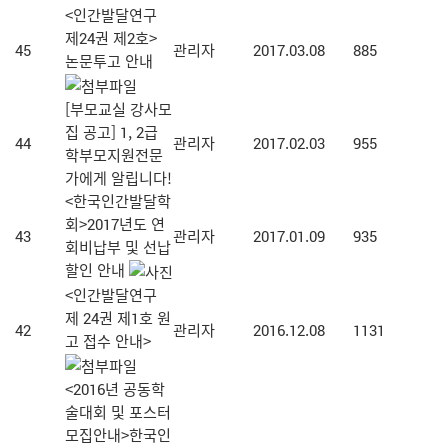
<인간발달연구
제24권 제2호>
45
관리자
2017.03.08
885
논문투고 안내
[부모교실 강사모
집 공고] 1, 2급
44
관리자
2017.02.03
955
학부모지원전문
가에게 알립니다!
<한국인간발달학
회>2017년도 연
43
관리자
2017.01.09
935
회비납부 및 선납
할인 안내
<인간발달연구
제 24권 제1호 원
42
관리자
2016.12.08
1131
고 접수 안내>
<2016년 공동학
술대회 및 포스터
모집안내>한국인