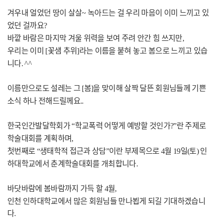
겨우내 얼었던 땅이 살살
녹아드는 걸 우리 마음이 이미 느끼고 있
~
었던 걸까요
?
바깥 바람은 마지막 겨울 위력을 보여 주려 안간 힘 쓰지만
,
우리는 이미
꽃샘 추위
라는 이름을 붙혀 놓고 봄으로 느끼고 있습
[
]
니다
. ^^
이름만으로도 설레는 그
봄
을 맞이해 살짝 달뜬 회원님들께 기쁜
[
]
소식 하나 전해드릴께요
..
한국인간발달학회가
학교폭력 어떻게 예방할 것인가
란 주제로
“
?”
학술대회를 계획하며
,
첫번째로
생태학적 접근과 상담
이란 부제목으로
월
일
토
인
“
”
4
19
(
)
하대학교에서 춘계학술대회를 개최합니다
.
바닷바람에 봄바람까지 가득 할
월
4
,
인천 인하대학교에서 많은 회원님들 만나뵙게 되길 기대하겠습니
다
.