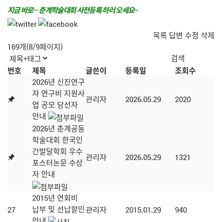
지금 바로
춘계학술대회 사전등록 하러 오세요
~
~
목록
답변
수정
삭제
169개(8/9페이지)
번호
제목
글쓴이
등록일
조회수
2026년 신진연구
자 연구비 지원사
관리자
2026.05.29
2020
업 공모 당선자
안내
2026년 춘계공동
학술대회 한국인
간발달학회 우수
관리자
2026.05.29
1321
포스터논문 수상
자 안내
2015년 연회비
납부 및 선납할인
27
관리자
2015.01.29
940
안내