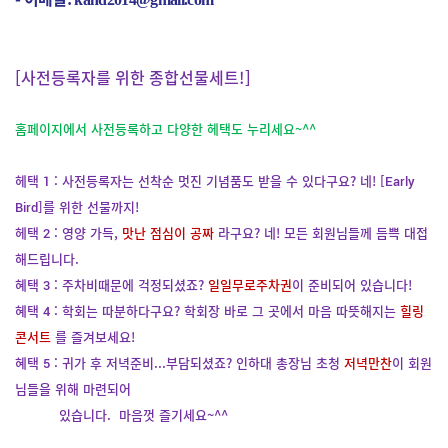
[사전등록자를 위한 종합선물세트!]
홈페이지에서 사전등록하고 다양한 헤택도 누리세요~^^
헤택 1 : 사전등록자는 선착순 멋진 기념품도 받을 수 있다구요? 네! [Early
Bird]를 위한 선물까지!
헤택 2 : 영양 가득,
맛난 점심이 공짜
라구요? 네! 모든 회원님들께 듬쁙 대접
해드립니다.
혜택 3 : 주차비때문에 걱정되셨죠?
일일무로주차권
이 준비되어 있습니다!
혜택 4 : 학회는 따분하다구요? 학회장 바로 그 곳에서 마음 따뜻해지는
힐링
콘서트
를 즐겨보세요!
혜택 5 : 귀가 후 저녁준비...부담되셨죠? 인하대 총장님 초청
저녁만찬
이 회원
님들을 위해 마련되어
있습니다. 마음껏 즐기세요~^^