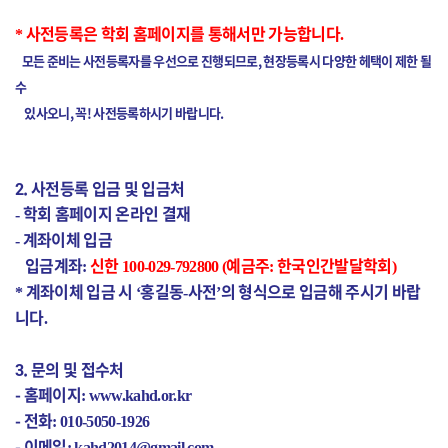
사전등록은 학회 홈페이지를 통해서만 가능합니다
*
.
모든 준비는 사전등록자를 우선으로 진행되므로, 현장등록시 다양한 헤택이 제한 될
수
있사오니, 꼭! 사전등록하시기 바랍니다.
2. 사전등록 입금 및 입금처
학회 홈페이지 온라인 결재
-
계좌이체 입금
-
입금계좌
신한
예금주
한국인간발달학회
:
100-029-792800 (
:
)
계좌이체 입금 시
홍길동
사전
의 형식으로 입금해 주시기 바랍
*
‘
-
’
니다
.
3. 문의 및 접수처
- 홈페이지
: www.kahd.or.kr
- 전화
: 010-5050-1926
- 이메일
:
kahd2014@gmail.com