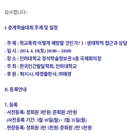
감사합니다
~
춘계학술대회 주제 및 일정
I.
주 제
학교폭력 어떻게 예방할 것인가
Ⅰ
생태학적 접근과 상담
-
:
?
:
일 시
토
–
-
: 2014. 4. 19(
) 10:00
18:00
장 소
인하대학교 정석학술정보관
층 국제회의장
-
:
6
주 최
한국인간발달학회
인하대학교
-
:
,
후 원
태영출판사
㈜
애경
-
:
학지사
,
,
등록안내
II.
1. 등록
사전등록
정회원
만원
준회원
만원
-
:
3
/
2
사전등록 기간
월
일
월
월
일
월
(
: 3
10
(
) ~ 3
31
(
)
현장등록
정회원
만
천원
준회원
만
천원
-
:
3
5
/
2
5