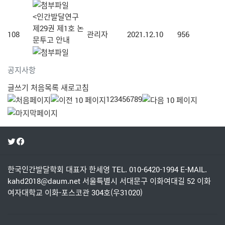
<인간발달연구
제29권 제1호 논
108
관리자
2021.12.10
956
문투고 안내
공지사항
글쓰기
처음목록
새로고침
1
2
3
4
5
6
7
8
9
한국인간발달학회
대표자 한세영
TEL. 010-6420-1994
E-MAIL.
kahd2018@daum.net
서울특별시 서대문구 이화여대길 52 이화
여자대학교 이화-포스코관 304호(우31020)