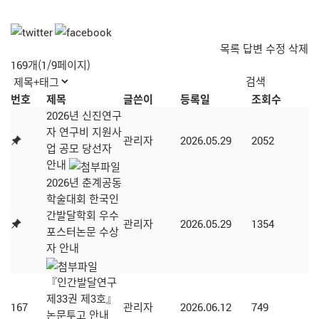
목록
답변
수정
삭제
169개(1/9페이지)
번호
제목
글쓴이
등록일
조회수
2026년 신진연구
자 연구비 지원사
관리자
2026.05.29
2052
업 공모 당선자
안내
2026년 춘계공동
학술대회 한국인
간발달학회 우수
관리자
2026.05.29
1354
포스터논문 수상
자 안내
『인간발달연구
제33권 제3호』
167
관리자
2026.06.12
749
논문투고 안내