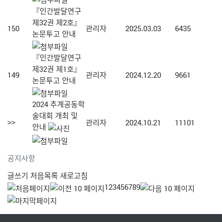
『인간발달연구
제32권 제2호』
150
관리자
2025.03.03
6435
논문투고 안내
『인간발달연구
제32권 제1호』
149
관리자
2024.12.20
9661
논문투고 안내
2024 추계공동학
술대회 개최 및
>>
관리자
2024.10.21
11101
안내
공지사항
글쓰기
처음목록
새로고침
1
2
3
4
5
6
7
8
9