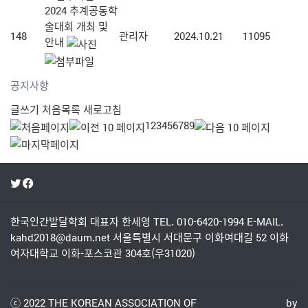
2024 추계공동학
술대회 개최 및
148
관리자
2024.10.21
11095
안내
공지사항
글쓰기
처음목록
새로고침
1
2
3
4
5
6
7
8
9
한국인간발달학회
대표자 한세영
TEL. 010-6420-1994
E-MAIL.
kahd2018@daum.net
서울특별시 서대문구 이화여대길 52 이화
여자대학교 이화-포스코관 304호(우31020)
ⓒ 2022
THE KOREAN ASSOCIATION OF
by