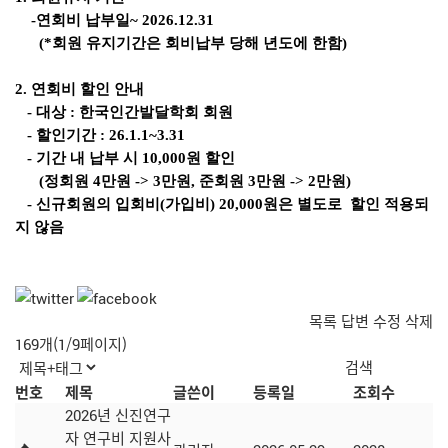
-
연회비 납부일
~ 2026.12.31
(*
회원 유지기간은 회비납부 당해 년도에 한함
)
2.
연회비 할인 안내
-
대상
:
한국인간발달학회 회원
-
할인기간
: 26.1.1~3.31
-
기간 내 납부 시
10,000
원 할인
(
정회원
4
만원
-> 3
만원
,
준회원
3
만원
-> 2
만원
)
-
신규회원의 입회비
(
가입비
)
20,000
원은 별도로
할인 적용되
지 않음
목록
답변
수정
삭제
169개(1/9페이지)
번호
제목
글쓴이
등록일
조회수
2026년 신진연구
자 연구비 지원사