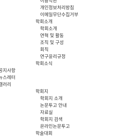
이용약관
메
개인정보처리방침
이메일무단수집거부
뉴
학회소개
학회소개
연혁 및 활동
조직 및 구성
회칙
연구윤리규정
학회소식
공지사항
뉴스레터
갤러리
학회지
학회지 소개
논문투고 안내
자료실
학회지 검색
온라인논문투고
학술대회