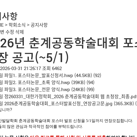
지사항
ME
>
학회소식
>
공지사항
변
수정
삭제
026년 춘계공동학술대회 
장 공고(~5/1)
2026-03-31 21:26:17
조회 6462
일
파일1. 포스터논문_발표신청서.hwp
(44.5KB)
(92)
일
파일2. 포스터논문_초록 양식.hwp
(39KB)
(94)
일
파일3. 포스터논문_전문 양식.hwp
(24KB)
(99)
일
정260331_대한가정학회_2026 춘계공동학술대회 웹 초청장_최종.pd
일
2026춘계공동학술대회_포스터발표신청_연장공고문.jpg
(365.3KB)
십니까?
간발달학회
춘계공동학술대회 포스터 발표 신청을
5/1일까지
연장모집합니다.
의 많은 관심과 적극적인 참여를 부탁드립니다.