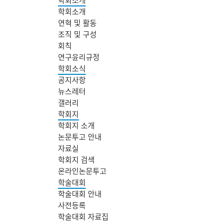
학회소개
연혁 및 활동
조직 및 구성
회칙
연구윤리규정
학회소식
공지사항
뉴스레터
갤러리
학회지
학회지 소개
논문투고 안내
자료실
학회지 검색
온라인논문투고
학술대회
학술대회 안내
사전등록
학술대회 자료집