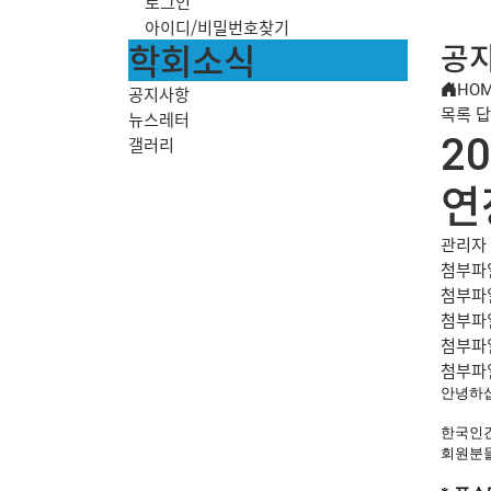
로그인
아이디/비밀번호찾기
학회소식
공
HO
공지사항
목록
답
뉴스레터
2
갤러리
연
관리자
첨부파
첨부파
첨부파
첨부파
첨부파
안녕하
한국인
회
원분들