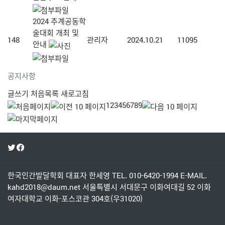
2024 추계공동학
술대회 개최 및
148
관리자
2024.10.21
11095
안내
공지사항
글쓰기
처음목록
새로고침
1
2
3
4
5
6
7
8
9
한국인간발달학회
대표자 한세영
TEL. 010-6420-1994
E-MAIL.
kahd2018@daum.net
서울특별시 서대문구 이화여대길 52 이화
여자대학교 이화-포스코관 304호(우31020)