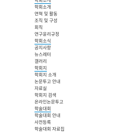
학회소개
연혁 및 활동
조직 및 구성
회칙
연구윤리규정
학회소식
공지사항
뉴스레터
갤러리
학회지
학회지 소개
논문투고 안내
자료실
학회지 검색
온라인논문투고
학술대회
학술대회 안내
사전등록
학술대회 자료집