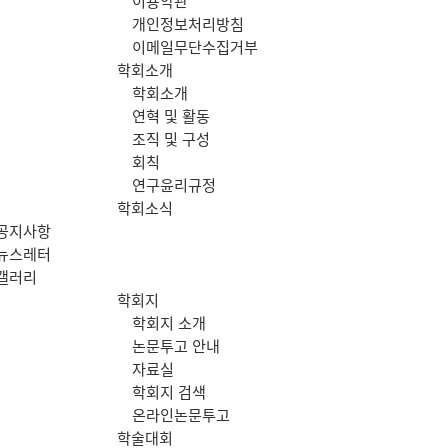
이용약관
메
개인정보처리방침
이메일무단수집거부
뉴
학회소개
학회소개
연혁 및 활동
조직 및 구성
회칙
연구윤리규정
학회소식
공지사항
뉴스레터
갤러리
학회지
학회지 소개
논문투고 안내
자료실
학회지 검색
온라인논문투고
학술대회