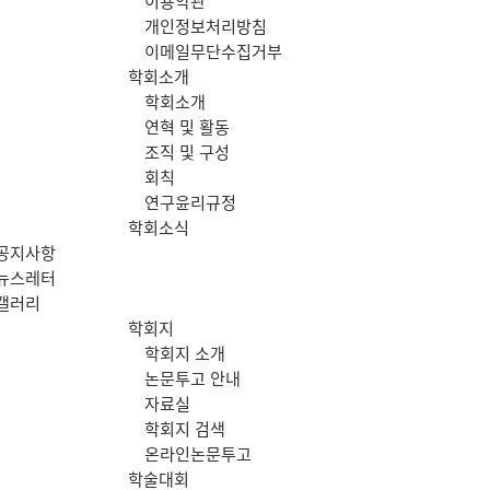
이용약관
메
개인정보처리방침
이메일무단수집거부
뉴
학회소개
학회소개
연혁 및 활동
조직 및 구성
회칙
연구윤리규정
학회소식
공지사항
뉴스레터
갤러리
학회지
학회지 소개
논문투고 안내
자료실
학회지 검색
온라인논문투고
학술대회