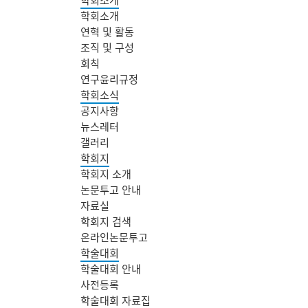
학회소개
연혁 및 활동
조직 및 구성
회칙
연구윤리규정
학회소식
공지사항
뉴스레터
갤러리
학회지
학회지 소개
논문투고 안내
자료실
학회지 검색
온라인논문투고
학술대회
학술대회 안내
사전등록
학술대회 자료집