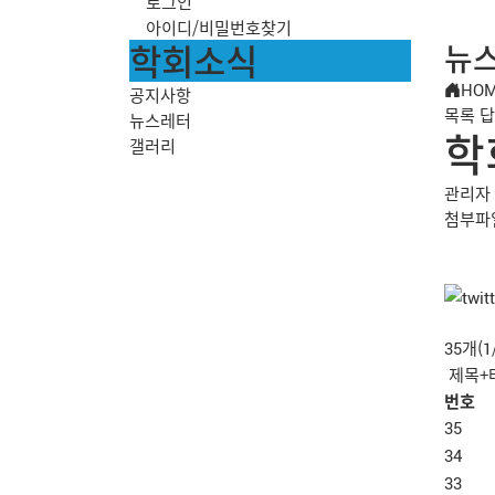
로그인
아이디/비밀번호찾기
학회소식
뉴
HO
공지사항
목록
답
뉴스레터
학
갤러리
관리자
첨부파
35개(
번호
35
34
33