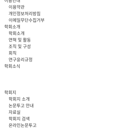
주
이용안내
이용약관
메
개인정보처리방침
이메일무단수집거부
뉴
학회소개
학회소개
연혁 및 활동
조직 및 구성
회칙
연구윤리규정
학회소식
학회지
학회지 소개
논문투고 안내
자료실
학회지 검색
온라인논문투고