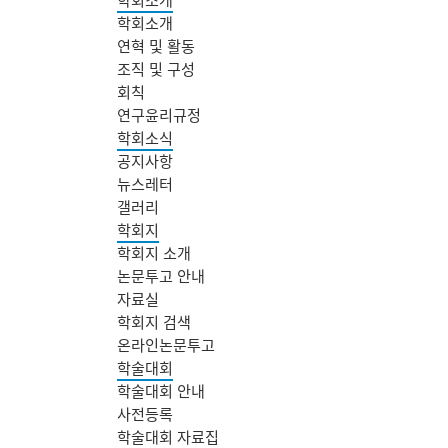
학회소개
연혁 및 활동
조직 및 구성
회칙
연구윤리규정
학회소식
공지사항
뉴스레터
갤러리
학회지
학회지 소개
논문투고 안내
자료실
학회지 검색
온라인논문투고
학술대회
학술대회 안내
사전등록
학술대회 자료집