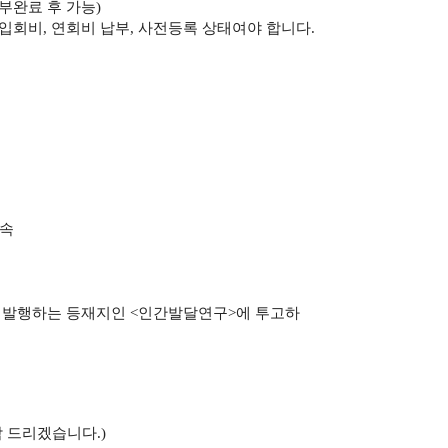
부완료 후 가능
)
 입회비
,
연회비 납부
,
사전등록 상태여야 합니다
.
속
서 발행하는 등재지인
<
인간발달연구
>
에 투고하
락 드리겠습니다
.)