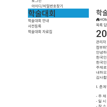
로그인
아이디/비밀번호찾기
학술대회
학술
HO
학술대회 안내
목록
답
사전등록
2
학술대회 자료집
관리자
첨부파
안녕하
한국인
한국인
주제로
내하오
감사합
I.
춘계
-
주 
-
일 
-
장 