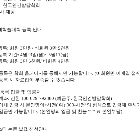
최
:
한국인간발달학회
사 제공
계학술대회 등록 안내
등록
:
회원
3
만원
/
비회원
3
만
5
천원
등록 기간
: 4
월
23
일
(
월
)~ 5
월
11(
금
)
등록
:
회원
3
만
5
천원
/
비회원
4
만원
등록은 학회 홈페이지를 통해서만 가능합니다
. (
비회원만 이메일 접
등록 시 자료집이 부족할 수 있습니다
.
등록 입금 및 입금처
계좌
:
신한
100-029-792800 (
예금주
:
한국인간발달학회
)
이체 입금 시 본인명의
+
사전
(
예
)‘000-
사전
’
의 형식으로 입금해 주시
입금만 가능합니다
. (
본인명의 입금 및 환불수수료 본인부담
)
스터 논문 발표 신청안내