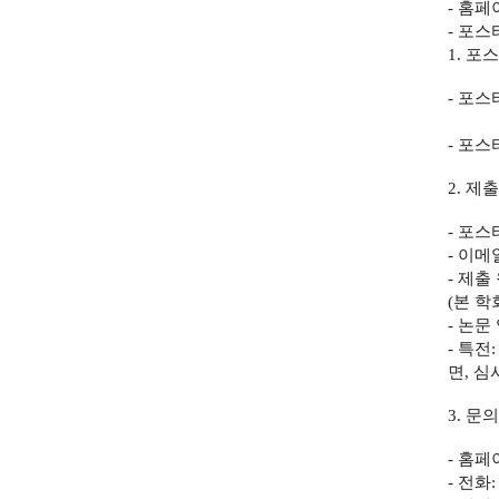
-
홈페
-
포스터
1.
포스
-
포스
-
포스
2.
제출
-
포스터
-
이메
-
제출
(
본 학
-
논문
-
특전
면
,
심
3.
문의
-
홈페
-
전화
: