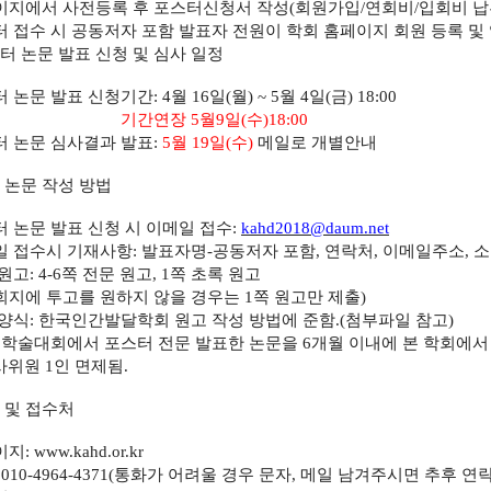
이지에서 사전등록 후 포스터신청서 작성
(
회원가입
/
연회비
/
입회비 납
 접수 시 공동저자 포함 발표자 전원이 학회 홈페이지 회원 등록 및
터 논문 발표 신청 및 심사 일정
터 논문 발표 신청기간
: 4
월
16
일
(
월
) ~ 5
월
4
일
(
금
) 18:00
기간연장 5월9일(수)18:00
터 논문 심사결과 발표
:
5
월
19
일
(수
)
메일로 개별안내
 논문 작성 방법
 논문 발표 신청 시 이메일 접수
:
kahd2018@daum.net
일 접수시 기재사항
:
발표자명
-
공동저자 포함
,
연락처
,
이메일주소
,
소
 원고
: 4-6
쪽 전문 원고
, 1
쪽 초록 원고
회지에 투고를 원하지 않을 경우는
1
쪽 원고만 제출
)
 양식
:
한국인간발달학회 원고 작성 방법에 준함
.(
첨부파일 참고
)
:
학술대회에서 포스터 전문 발표한 논문을
6
개월 이내에 본 학회에
사위원
1
인 면제됨
.
 및 접수처
이지
: www.kahd.or.kr
 010-4964-4371(
통화가 어려울 경우 문자
,
메일 남겨주시면 추후 연