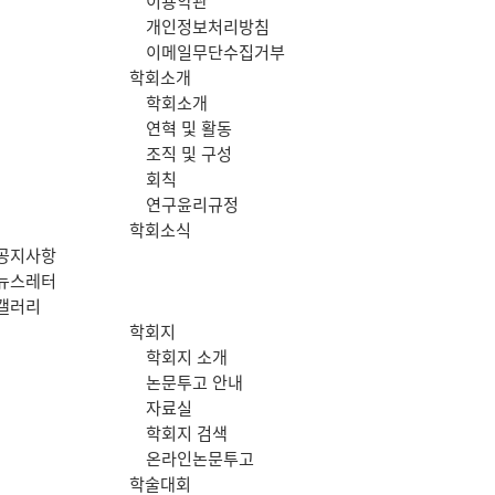
이용약관
메
개인정보처리방침
이메일무단수집거부
뉴
학회소개
학회소개
연혁 및 활동
조직 및 구성
회칙
연구윤리규정
학회소식
공지사항
뉴스레터
갤러리
학회지
학회지 소개
논문투고 안내
자료실
학회지 검색
온라인논문투고
학술대회