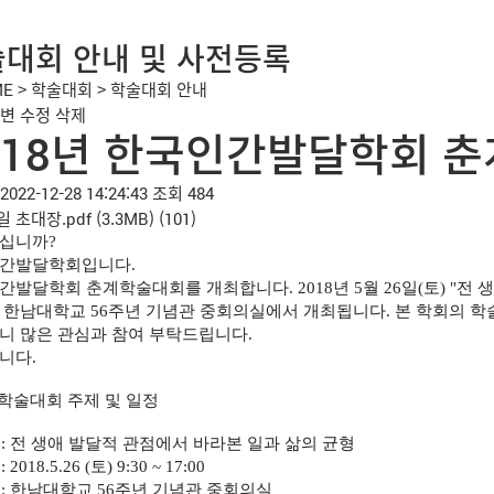
대회 안내 및 사전등록
ME
>
학술대회
>
학술대회 안내
변
수정
삭제
018년 한국인간발달학회 
2022-12-28 14:24:43
조회 484
일
초대장.pdf
(3.3MB)
(101)
십니까
?
간발달학회입니다
.
간발달학회 춘계학술대회를 개최합니다
. 2018
년
5
월
26
일
(
토
) "
전 
 한남대학교
56
주년 기념관 중회의실에서 개최됩니다
.
본 학회의 학
니 많은 관심과 참여 부탁드립니다
.
니다
.
학술대회 주제 및 일정
제
:
전 생애 발달적 관점에서 바라본 일과 삶의 균형
시
: 2018.5.26 (
토
) 9:30 ~ 17:00
소
:
한남대학교
56
주년 기념관 중회의실