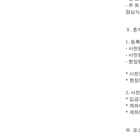
-
주 
점심식
Ⅱ
.
춘
1.
등록
-
사전
-
사전
-
현장
*
사전
*
현장
2.
사전
*
입금
*
계좌
*
계좌
Ⅲ
.
포