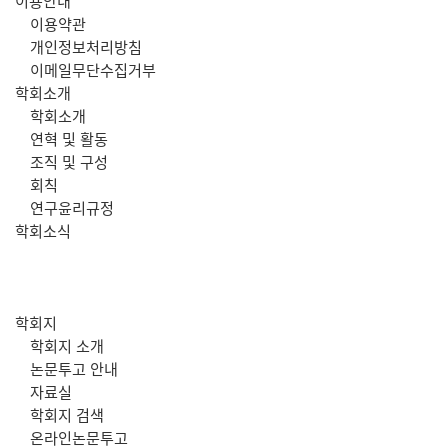
주
이용안내
이용약관
메
개인정보처리방침
이메일무단수집거부
뉴
학회소개
학회소개
연혁 및 활동
조직 및 구성
회칙
연구윤리규정
학회소식
학회지
학회지 소개
논문투고 안내
자료실
학회지 검색
온라인논문투고