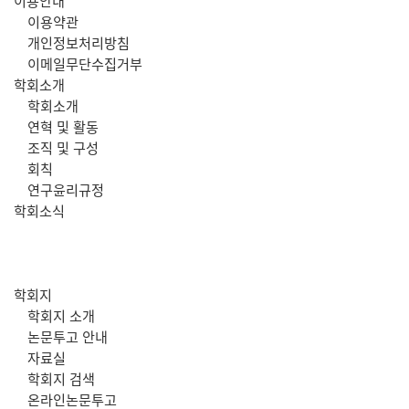
주
이용안내
이용약관
메
개인정보처리방침
이메일무단수집거부
뉴
학회소개
학회소개
연혁 및 활동
조직 및 구성
회칙
연구윤리규정
학회소식
학회지
학회지 소개
논문투고 안내
자료실
학회지 검색
온라인논문투고