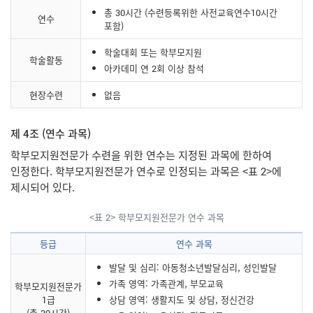
총 30시간 (수련등록위한 사전교육연수10시간
연수
포함)
학술대회 또는 학부모지원
학술활동
아카데미 연 2회 이상 참석
현장수련
없음
제 4조 (연수 과목)
학부모지원전문가 수련을 위한 연수는 지정된 과목에 한하여
인정한다. 학부모지원전문가 연수로 인정되는 과목은 <표 2>에
제시되어 있다.
<표 2> 학부모지원전문가 연수 과목
등급
연수 과목
발달 및 심리: 아동청소년발달심리, 성인발달
가족 영역: 가족관계, 부모교육
학부모지원전문가
1급
상담 영역: 생활지도 및 상담, 정신건강
(총 30시간)