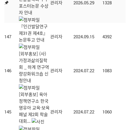
관리자
2026.05.29
1328
포스터논문 수상
자 안내
『인간발달연구
제31권 제4호』
147
관리자
2024.09.15
4392
논문투고 안내
[외부홍보] (사)
가정과삶의질학
회 _ 하계 연구역
146
관리자
2024.07.22
1083
량강화워크숍 신
청안내
[외부홍보] 육아
정책연구소 한국
영유아 교육·보육
145
관리자
2024.07.22
1060
패널 제2회 학술
대회...