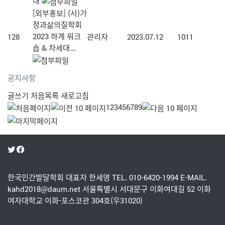
내
[외부홍보] (사)가
정과삶의질학회
2023 하계 워크
128
관리자
2023.07.12
1011
숍 & 차세대...
공지사항
글쓰기
처음목록
새로고침
1
2
3
4
5
6
7
8
9
한국인간발달학회
대표자 한세영
TEL. 010-6420-1994
E-MAIL.
kahd2018@daum.net
서울특별시 서대문구 이화여대길 52 이화
여자대학교 이화-포스코관 304호(우31020)