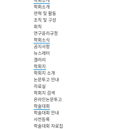
학회소개
연혁 및 활동
조직 및 구성
회칙
연구윤리규정
학회소식
공지사항
뉴스레터
갤러리
학회지
학회지 소개
논문투고 안내
자료실
학회지 검색
온라인논문투고
학술대회
학술대회 안내
사전등록
학술대회 자료집