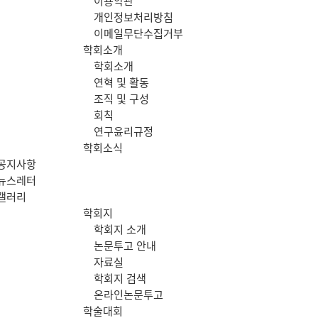
이용약관
메
개인정보처리방침
이메일무단수집거부
뉴
학회소개
학회소개
연혁 및 활동
조직 및 구성
회칙
연구윤리규정
학회소식
공지사항
뉴스레터
갤러리
학회지
학회지 소개
논문투고 안내
자료실
학회지 검색
온라인논문투고
학술대회