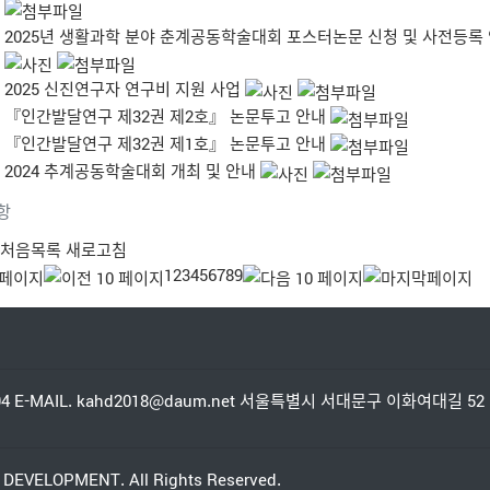
2025년 생활과학 분야 춘계공동학술대회 포스터논문 신청 및 사전등록 안
2025 신진연구자 연구비 지원 사업
『인간발달연구 제32권 제2호』 논문투고 안내
『인간발달연구 제32권 제1호』 논문투고 안내
2024 추계공동학술대회 개최 및 안내
항
처음목록
새로고침
1
2
3
4
5
6
7
8
9
94
E-MAIL. kahd2018@daum.net
서울특별시 서대문구 이화여대길 52 
 DEVELOPMENT.
All Rights Reserved.