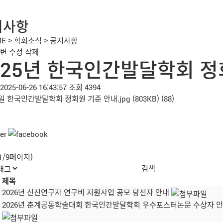
지사항
ME
>
학회소식
>
공지사항
변
수정
삭제
025년 한국인간발달학회 정
2025-06-26 16:43:57
조회 4394
일
한국인간발달학회 정회원 기준 안내.jpg
(803KB)
(88)
(1/9페이지)
제목
2026년 신진연구자 연구비 지원사업 공모 당선자 안내
2026년 춘계공동학술대회 한국인간발달학회 우수포스터논문 수상자 