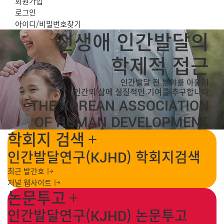
회원가입
로그인
아이디/비밀번호찾기
전생애 인간발달의
학제적 접근
인간발달 전 분야를 아울러
인간의 삶에 실질적인 기여를 추구합니다
THE KOREAN ASSOCIATION
OF HUMAN DEVELOPMENT
학회지 검색
인간발달연구(KJHD) 학회지검색
최근 발간호
저널 웹사이트
논문투고
인간발달연구(KJHD) 논문투고